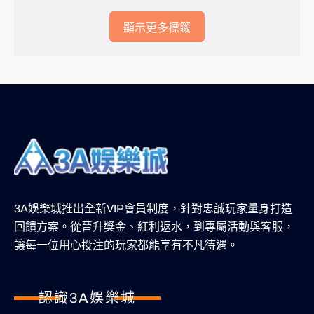
娛樂城體驗金500
(1)
沙龍娛樂城
(2)
顯示更多標籤
3A娛樂城推出全新VIP會員制度，針對忠誠玩家量身打造
回饋方案。從晉升獎金、紅利返水，到專屬活動與客服，
讓每一位用心投注的玩家都能享有不凡待遇。
認識3A娛樂城