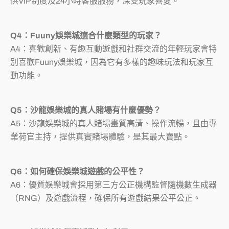
供VIP制度及24小時客服服務，深受玩家喜愛。
Q4：Fuuny娛樂城適合什麼類型的玩家？
A4：喜歡創新、有趣互動遊戲和社群交流的年輕玩家會特
別喜歡Fuuny娛樂城，因為它有多樣的趣味玩法和玩家互
動功能。
Q5：沙龍娛樂城的真人賭場有什麼優勢？
A5：沙龍娛樂城的真人賭場畫質高清、操作流暢，且由專
業荷官主持，提供真實賭場體驗，是其最大賣點。
Q6：如何確保娛樂城遊戲的公平性？
A6：優質娛樂城會採用第三方公正機構監督隨機數生成器
（RNG）及遊戲流程，確保所有遊戲結果公平公正。