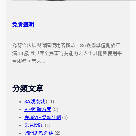
免責聲明
為符合法規與保障使用者權益，3A娛樂城僅開放年
滿 18 歲 且具完全民事行為能力之人士註冊與使用平
台服務。若未…
分類文章
3A娛樂城
(11)
VIP回饋方案
(2)
專屬VIP獎勵計劃
(1)
常見問題
(1)
熱門遊戲介紹
(2)