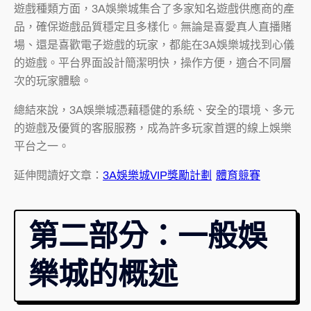
遊戲種類方面，3A娛樂城集合了多家知名遊戲供應商的產
品，確保遊戲品質穩定且多樣化。無論是喜愛真人直播賭
場、還是喜歡電子遊戲的玩家，都能在3A娛樂城找到心儀
的遊戲。平台界面設計簡潔明快，操作方便，適合不同層
次的玩家體驗。
總結來說，3A娛樂城憑藉穩健的系統、安全的環境、多元
的遊戲及優質的客服服務，成為許多玩家首選的線上娛樂
平台之一。
延伸閱讀好文章：
3A娛樂城VIP獎勵計劃
體育競賽
第二部分：一般娛
樂城的概述