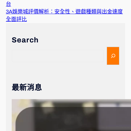
台
3A娛樂城評價解析：安全性、遊戲種類與出金速度
全面評比
Search
S
e
a
r
c
最新消息
h