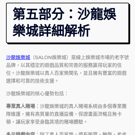
第五部分：沙龍娛
樂城詳細解析
沙龍娛樂城
（SALON娛樂城）是線上娛樂城市場的老字號
品牌，以其穩定的遊戲品質和完善的服務贏得玩家的信
任。沙龍娛樂城以真人百家樂聞名，並且擁有豐富的遊戲
選擇和可靠的技術支援。
沙龍娛樂城的核心優勢包括：
專業真人賭場
：沙龍娛樂城的真人賭場系統由多個專業團
隊維護，擁有高質量的直播設備，保證畫面流暢且無卡
頓，讓玩家享受身臨其境的賭場體驗。
多元遊戲內容
：除了真人百家樂，還有骰寶、輪盤、老虎