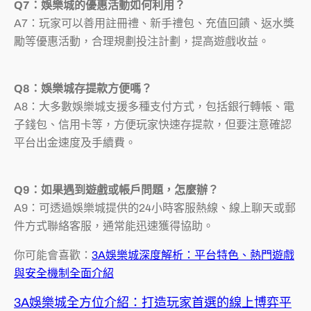
Q7：娛樂城的優惠活動如何利用？
A7：玩家可以善用註冊禮、新手禮包、充值回饋、返水獎
勵等優惠活動，合理規劃投注計劃，提高遊戲收益。
Q8：娛樂城存提款方便嗎？
A8：大多數娛樂城支援多種支付方式，包括銀行轉帳、電
子錢包、信用卡等，方便玩家快速存提款，但要注意確認
平台出金速度及手續費。
Q9：如果遇到遊戲或帳戶問題，怎麼辦？
A9：可透過娛樂城提供的24小時客服熱線、線上聊天或郵
件方式聯絡客服，通常能迅速獲得協助。
你可能會喜歡：
3A娛樂城深度解析：平台特色、熱門遊戲
與安全機制全面介紹
3A娛樂城全方位介紹：打造玩家首選的線上博弈平