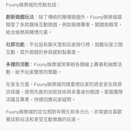
Fuuny娛樂城的亮點包括：
創新遊戲玩法
：除了傳統的賭場遊戲外，Fuuny娛樂城還
開發了多款趣味互動遊戲，例如競速賽車、闖關挑戰等，
結合娛樂與賭博元素。
社群功能
：平台設有聊天室和玩家排行榜，鼓勵玩家之間
互動，提升遊戲的參與感和黏著度。
多樣的活動
：Fuuny娛樂城常舉辦各類線上賽事和抽獎活
動，給予玩家豐厚的獎勵。
在安全方面，Fuuny娛樂城同樣重視玩家的資金安全與資
訊保護，使用先進的加密技術與多重身份驗證。客服團隊
活躍且專業，快速回應玩家疑問。
Fuuny娛樂城的定位相對年輕化和多元化，非常適合喜歡
嘗試新玩法和享受互動樂趣的玩家。